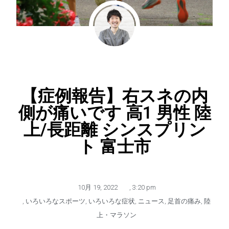
【症例報告】右スネの内
側が痛いです 高1 男性 陸
上/長距離 シンスプリン
ト 富士市
10月 19, 2022
,
3:20 pm
,
いろいろなスポーツ
,
いろいろな症状
,
ニュース
,
足首の痛み
,
陸
上・マラソン