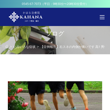
0545-67-7073
（平日：9時30分〜20時30分受付）
ブログ
>
いろいろな症状
>
【症例報告】右スネの内側が痛いです 高1 男性 