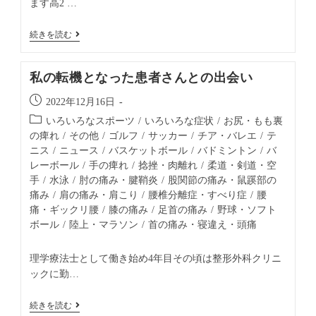
ます高2 …
続きを読む
私の転機となった患者さんとの出会い
2022年12月16日
いろいろなスポーツ
/
いろいろな症状
/
お尻・もも裏
の痺れ
/
その他
/
ゴルフ
/
サッカー
/
チア・バレエ
/
テ
ニス
/
ニュース
/
バスケットボール
/
バドミントン
/
バ
レーボール
/
手の痺れ
/
捻挫・肉離れ
/
柔道・剣道・空
手
/
水泳
/
肘の痛み・腱鞘炎
/
股関節の痛み・鼠蹊部の
痛み
/
肩の痛み・肩こり
/
腰椎分離症・すべり症
/
腰
痛・ギックリ腰
/
膝の痛み
/
足首の痛み
/
野球・ソフト
ボール
/
陸上・マラソン
/
首の痛み・寝違え・頭痛
理学療法士として働き始め4年目その頃は整形外科クリニ
ックに勤…
続きを読む