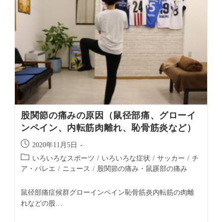
股関節の痛みの原因（鼠径部痛、グローイ
ンペイン、内転筋肉離れ、恥骨筋炎など）
2020年11月5日
いろいろなスポーツ
/
いろいろな症状
/
サッカー
/
チ
ア・バレエ
/
ニュース
/
股関節の痛み・鼠蹊部の痛み
鼠径部痛症候群グローインペイン恥骨筋炎内転筋の肉離
れなどの股…