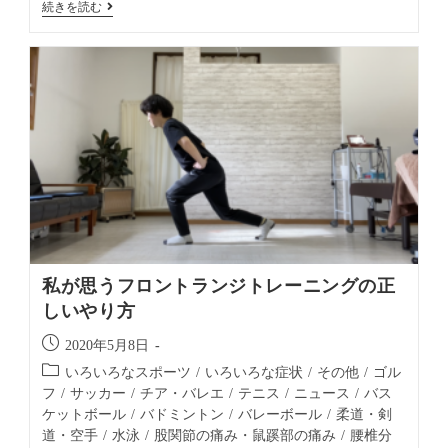
続きを読む
私が思うフロントランジトレーニングの正
しいやり方
2020年5月8日
いろいろなスポーツ
/
いろいろな症状
/
その他
/
ゴル
フ
/
サッカー
/
チア・バレエ
/
テニス
/
ニュース
/
バス
ケットボール
/
バドミントン
/
バレーボール
/
柔道・剣
道・空手
/
水泳
/
股関節の痛み・鼠蹊部の痛み
/
腰椎分