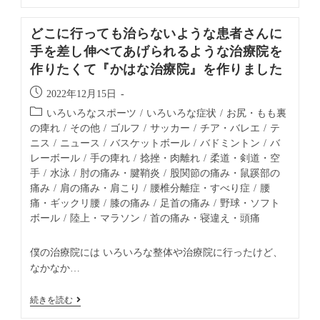
どこに行っても治らないような患者さんに
手を差し伸べてあげられるような治療院を
作りたくて『かはな治療院』を作りました
2022年12月15日
いろいろなスポーツ
/
いろいろな症状
/
お尻・もも裏
の痺れ
/
その他
/
ゴルフ
/
サッカー
/
チア・バレエ
/
テ
ニス
/
ニュース
/
バスケットボール
/
バドミントン
/
バ
レーボール
/
手の痺れ
/
捻挫・肉離れ
/
柔道・剣道・空
手
/
水泳
/
肘の痛み・腱鞘炎
/
股関節の痛み・鼠蹊部の
痛み
/
肩の痛み・肩こり
/
腰椎分離症・すべり症
/
腰
痛・ギックリ腰
/
膝の痛み
/
足首の痛み
/
野球・ソフト
ボール
/
陸上・マラソン
/
首の痛み・寝違え・頭痛
僕の治療院には いろいろな整体や治療院に行ったけど、
なかなか…
続きを読む