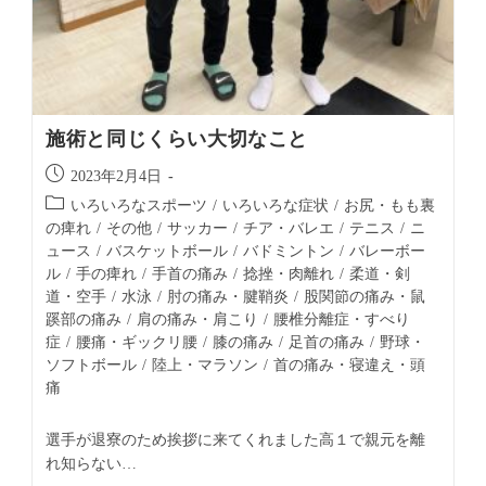
施術と同じくらい大切なこと
2023年2月4日
いろいろなスポーツ
/
いろいろな症状
/
お尻・もも裏
の痺れ
/
その他
/
サッカー
/
チア・バレエ
/
テニス
/
ニ
ュース
/
バスケットボール
/
バドミントン
/
バレーボー
ル
/
手の痺れ
/
手首の痛み
/
捻挫・肉離れ
/
柔道・剣
道・空手
/
水泳
/
肘の痛み・腱鞘炎
/
股関節の痛み・鼠
蹊部の痛み
/
肩の痛み・肩こり
/
腰椎分離症・すべり
症
/
腰痛・ギックリ腰
/
膝の痛み
/
足首の痛み
/
野球・
ソフトボール
/
陸上・マラソン
/
首の痛み・寝違え・頭
痛
選手が退寮のため挨拶に来てくれました高１で親元を離
れ知らない…