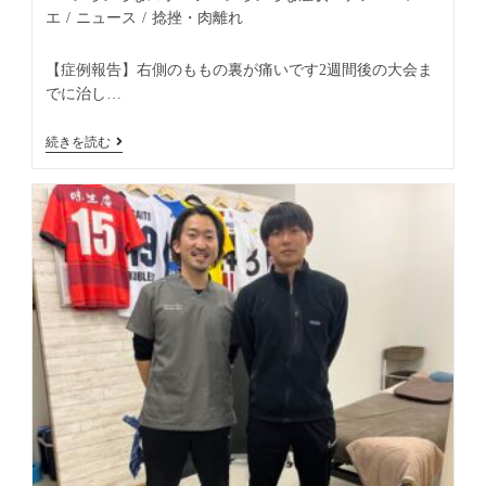
エ
/
ニュース
/
捻挫・肉離れ
【症例報告】右側のももの裏が痛いです2週間後の大会ま
でに治し…
続きを読む