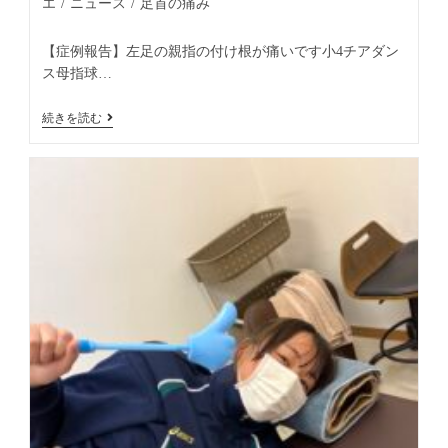
エ
/
ニュース
/
足首の痛み
【症例報告】左足の親指の付け根が痛いです小4チアダン
ス母指球…
続きを読む