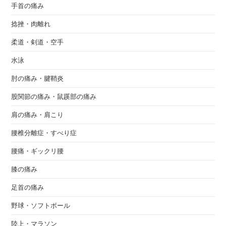
手首の痛み
捻挫・肉離れ
柔道・剣道・空手
水泳
肘の痛み・腱鞘炎
股関節の痛み・鼠蹊部の痛み
肩の痛み・肩こり
腰椎分離症・すべり症
腰痛・ギックリ腰
膝の痛み
足首の痛み
野球・ソフトボール
陸上・マラソン