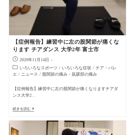
【症例報告】練習中に左の股関節が痛くな
ります チアダンス 大学2年 富士市
2020年11月14日
いろいろなスポーツ
/
いろいろな症状
/
チア・バレ
エ
/
ニュース
/
股関節の痛み・鼠蹊部の痛み
【症例報告】練習中に左の股関節が痛くなりますチアダ
ンス大学2…
続きを読む