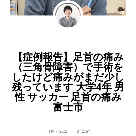
【症例報告】足首の痛み
（三角骨障害）で手術を
したけど痛みがまだ少し
残っています 大学4年 男
性 サッカー 足首の痛み
富士市
1月 7, 2023
,
8:12 pm