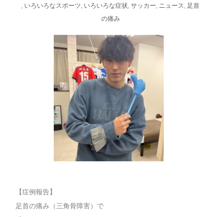
,
いろいろなスポーツ
,
いろいろな症状
,
サッカー
,
ニュース
,
足首
の痛み
【症例報告】
足首の痛み（三角骨障害）で