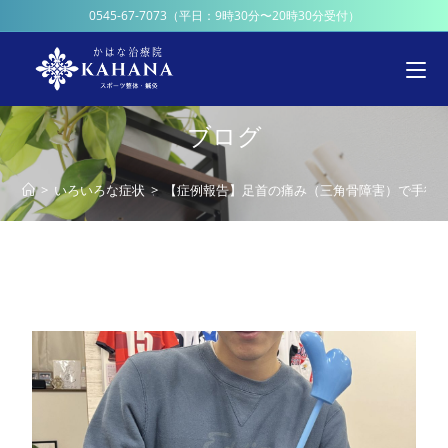
0545-67-7073
（平日：9時30分〜20時30分受付）
ブログ
>
いろいろな症状
>
【症例報告】足首の痛み（三角骨障害）で手術をし