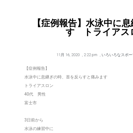
【症例報告】水泳中に息
す トライアスロ
11月 16, 2020
,
2:22 pm
,
いろいろなスポー
【症例報告】
水泳中に息継ぎの時、首を反らすと痛みます
トライアスロン
40代 男性
富士市
3日前から
水泳の練習中に