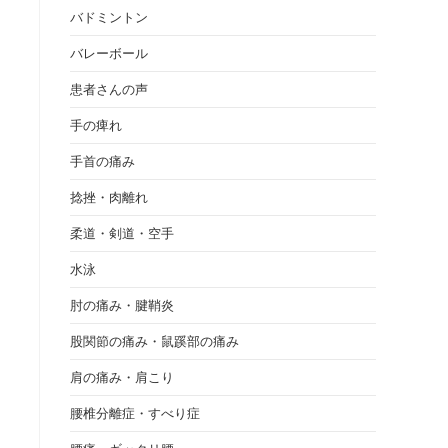
バドミントン
バレーボール
患者さんの声
手の痺れ
手首の痛み
捻挫・肉離れ
柔道・剣道・空手
水泳
肘の痛み・腱鞘炎
股関節の痛み・鼠蹊部の痛み
肩の痛み・肩こり
腰椎分離症・すべり症