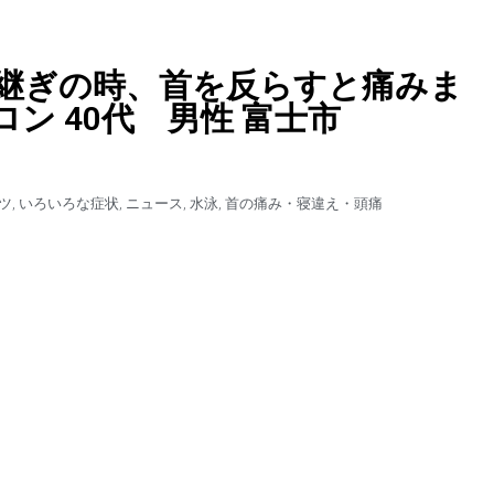
継ぎの時、首を反らすと痛みま
ン 40代 男性 富士市
ツ
,
いろいろな症状
,
ニュース
,
水泳
,
首の痛み・寝違え・頭痛