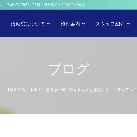
へ
0545-67-7073
（平日：9時30分〜20時30分受付）
治療院について
施術案内
スタッフ紹介
ブログ
>
【症例報告】水泳中に息継ぎの時、首を反らすと痛みます トライアスロン